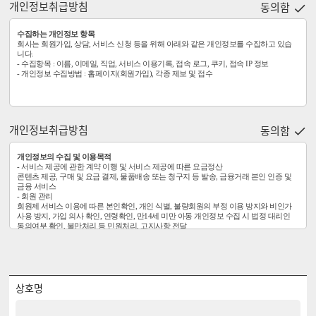
개인정보취급방침
동의함

수집하는 개인정보 항목
회사는 회원가입, 상담, 서비스 신청 등을 위해 아래와 같은 개인정보를 수집하고 있습
니다.
- 수집항목 : 이름, 이메일, 직업, 서비스 이용기록, 접속 로그, 쿠키, 접속 IP 정보
- 개인정보 수집방법 : 홈페이지(회원가입), 각종 제보 및 접수
개인정보취급방침
동의함

개인정보의 수집 및 이용목적
- 서비스 제공에 관한 계약 이행 및 서비스 제공에 따른 요금정산
콘텐츠 제공, 구매 및 요금 결제, 물품배송 또는 청구지 등 발송, 금융거래 본인 인증 및
금융 서비스
- 회원 관리
회원제 서비스 이용에 따른 본인확인, 개인 식별, 불량회원의 부정 이용 방지와 비인가
사용 방지, 가입 의사 확인, 연령확인, 만14세 미만 아동 개인정보 수집 시 법정 대리인
동의여부 확인, 불만처리 등 민원처리, 고지사항 전달
- 마케팅 및 광고에 활용
신규 서비스(제품) 개발 및 특화, 이벤트 등 광고성 정보 전달, 접속 빈도 파악 또는 회원
의 서비스 이용에 대한 통계
- 기타
시민기자제, 커뮤티니 이용
상호명