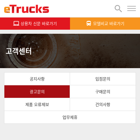

상용차 신문 바로가기
모델비교 바로가기


고객센터
공지사항
입점문의
광고문의
구매문의
제품 오류제보
건의사항
업무제휴