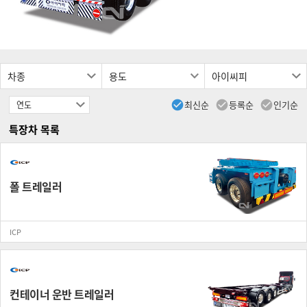

최신순

등록순

인기순
특장차 목록
폴 트레일러
ICP
컨테이너 운반 트레일러