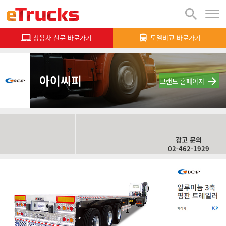

상용차 신문 바로가기
모델비교 바로가기


아이씨피

브랜드 홈페이지
광고 문의
02-462-1929