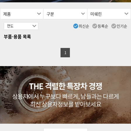

최신순

등록순

인기순
부품·용품 목록
1