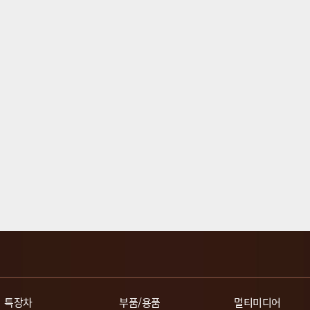
특장차
부품/용품
멀티미디어