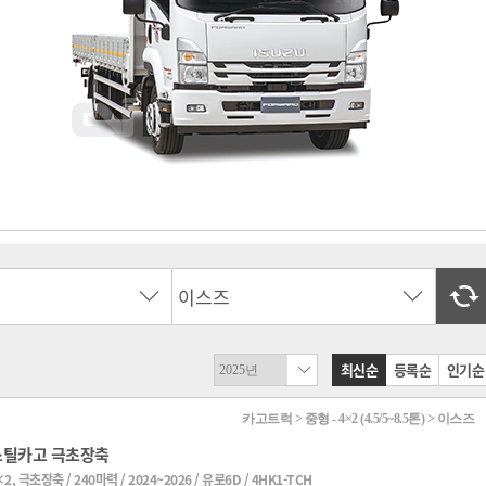

최신순
등록순
인기순
카고트럭 > 중형 - 4×2 (4.5/5~8.5톤) > 이스즈
스틸카고 극초장축
2, 극초장축 / 240마력 / 2024~2026 / 유로6D / 4HK1-TCH