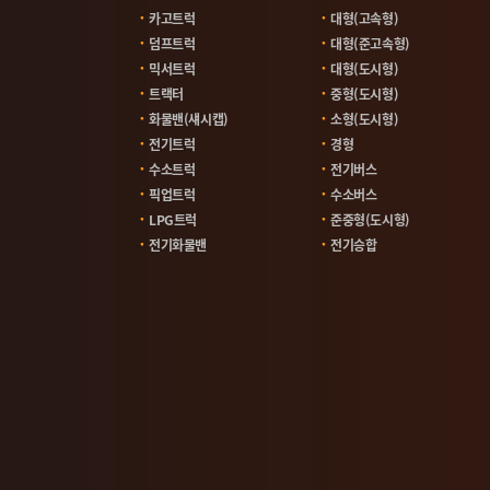
카고트럭
대형(고속형)
덤프트럭
대형(준고속형)
믹서트럭
대형(도시형)
트랙터
중형(도시형)
화물밴(섀시캡)
소형(도시형)
전기트럭
경형
수소트럭
전기버스
픽업트럭
수소버스
LPG트럭
준중형(도시형)
전기화물밴
전기승합