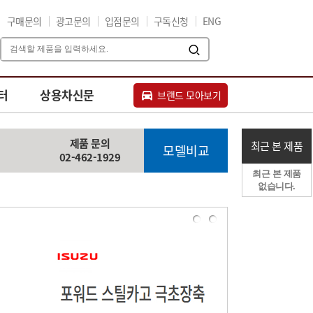
구매문의
광고문의
입점문의
구독신청
ENG
터
상용차신문
브랜드 모아보기
제품 문의
최근 본 제품
모델비교
02-462-1929
최근 본 제품
없습니다.