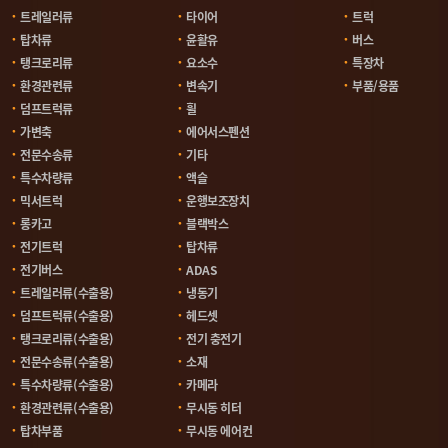
트레일러류
타이어
트럭
탑차류
윤활유
버스
탱크로리류
요소수
특장차
환경관련류
변속기
부품/용품
덤프트럭류
휠
가변축
에어서스펜션
전문수송류
기타
특수차량류
액슬
믹서트럭
운행보조장치
롱카고
블랙박스
전기트럭
탑차류
전기버스
ADAS
트레일러류(수출용)
냉동기
덤프트럭류(수출용)
헤드셋
탱크로리류(수출용)
전기 충전기
전문수송류(수출용)
소재
특수차량류(수출용)
카메라
환경관련류(수출용)
무시동 히터
탑차부품
무시동 에어컨